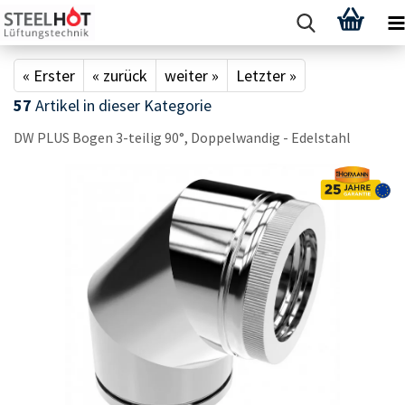
« Erster
« zurück
weiter »
Letzter »
57
Artikel in dieser Kategorie
DW PLUS Bogen 3-​teilig 90°, Dop­pel­wan­dig - Edel­stahl