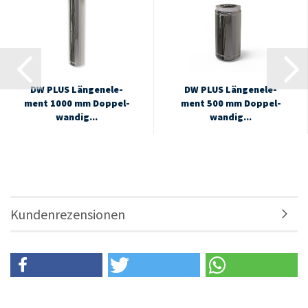
DW PLUS Län­gen­ele­
DW PLUS Län­gen­ele­
ment 1000 mm Dop­pel­
ment 500 mm Dop­pel­
wan­dig...
wan­dig...
Kundenrezensionen