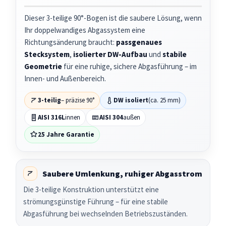
Dieser 3-teilige 90°-Bogen ist die saubere Lösung, wenn
Ihr doppelwandiges Abgassystem eine
Richtungsänderung braucht:
passgenaues
Stecksystem
,
isolierter DW-Aufbau
und
stabile
Geometrie
für eine ruhige, sichere Abgasführung – im
Innen- und Außenbereich.
3-teilig
– präzise 90°
DW isoliert
(ca. 25 mm)
AISI 316L
innen
AISI 304
außen
25 Jahre Garantie
Saubere Umlenkung, ruhiger Abgasstrom
Die 3-teilige Konstruktion unterstützt eine
strömungsgünstige Führung – für eine stabile
Abgasführung bei wechselnden Betriebszuständen.