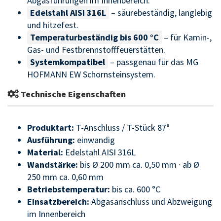
Abgasführungen im Innenbereich.
Edelstahl AISI 316L
– säurebeständig, langlebig
und hitzefest.
Temperaturbeständig bis 600 °C
– für Kamin-,
Gas- und Festbrennstofffeuerstätten.
Systemkompatibel
– passgenau für das MG
HOFMANN EW Schornsteinsystem.
Technische Eigenschaften
Produktart:
T-Anschluss / T-Stück 87°
Ausführung:
einwandig
Material:
Edelstahl AISI 316L
Wandstärke:
bis Ø 200 mm ca. 0,50 mm · ab Ø
250 mm ca. 0,60 mm
Betriebstemperatur:
bis ca. 600 °C
Einsatzbereich:
Abgasanschluss und Abzweigung
im Innenbereich