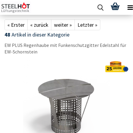
« Erster
« zurück
weiter »
Letzter »
48
Artikel in dieser Kategorie
EW PLUS Re­gen­hau­be mit Fun­ken­schutz­git­ter Edel­stahl für
EW-​Schornstein