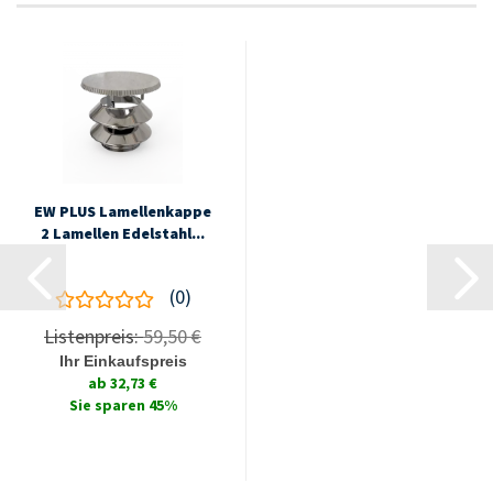
EW PLUS La­mel­len­kap­pe
2 La­mel­len Edel­stahl...
0
Listenpreis:
59,50 €
Ihr Einkaufspreis
ab 32,73 €
Sie sparen 45%