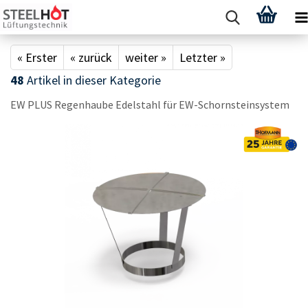
« Erster
« zurück
weiter »
Letzter »
48
Artikel in dieser Kategorie
EW PLUS Re­gen­hau­be Edel­stahl für EW-​Schornsteinsystem