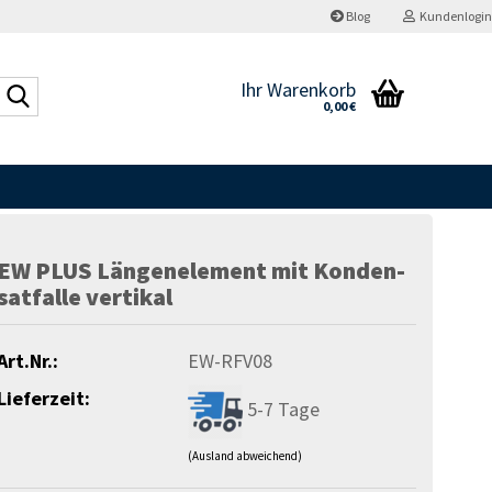
Blog
Kundenlogin
Suche...
Ihr Warenkorb
0,00 €
EW PLUS Län­gen­ele­ment mit Kon­den­
sat­fal­le ver­ti­kal
Art.Nr.:
EW-RFV08
Lieferzeit:
5-7 Tage
(Ausland abweichend)