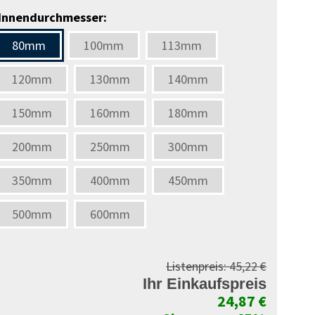
Innendurchmesser:
80mm
100mm
113mm
120mm
130mm
140mm
150mm
160mm
180mm
200mm
250mm
300mm
350mm
400mm
450mm
500mm
600mm
Listenpreis:
45,22 €
Ihr Einkaufspreis
24,87 €