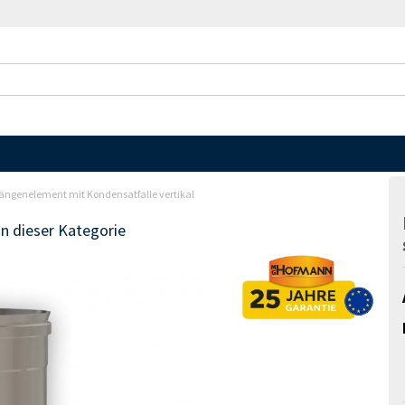
ängenelement mit Kondensatfalle vertikal
in dieser Kategorie