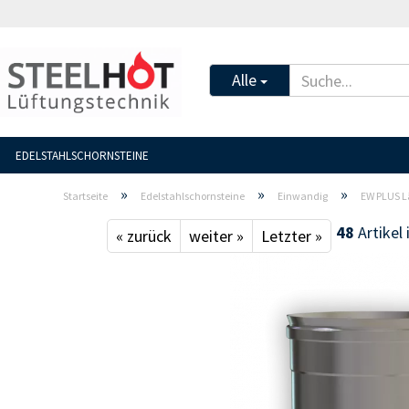
Alle
EDELSTAHLSCHORNSTEINE
»
»
»
Startseite
Edelstahlschornsteine
Einwandig
EW PLUS L
48
Artikel 
« zurück
weiter »
Letzter »