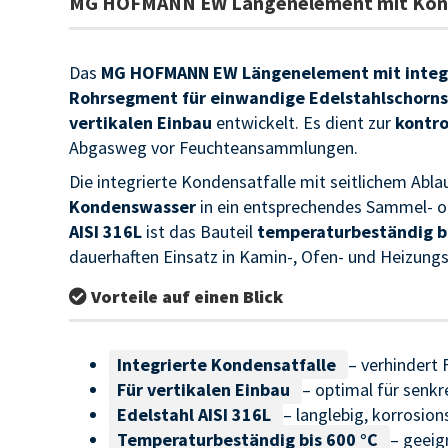
MG HOFMANN EW Längenelement mit Konden
Das
MG HOFMANN EW Längenelement mit integr
Rohrsegment für einwandige Edelstahlschorns
vertikalen Einbau
entwickelt. Es dient zur
kontro
Abgasweg vor Feuchteansammlungen.
Die integrierte Kondensatfalle mit seitlichem Abl
Kondenswasser
in ein entsprechendes Sammel- 
AISI 316L
ist das Bauteil
temperaturbeständig bi
dauerhaften Einsatz in Kamin-, Ofen- und Heizung
Vorteile auf einen Blick
Integrierte Kondensatfalle
– verhindert
Für vertikalen Einbau
– optimal für senk
Edelstahl AISI 316L
– langlebig, korrosion
Temperaturbeständig bis 600 °C
– geeig