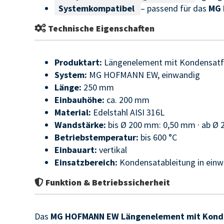
Systemkompatibel
– passend für das
MG 
Technische Eigenschaften
Produktart:
Längenelement mit Kondensatf
System:
MG HOFMANN EW, einwandig
Länge:
250 mm
Einbauhöhe:
ca. 200 mm
Material:
Edelstahl AISI 316L
Wandstärke:
bis Ø 200 mm: 0,50 mm · ab Ø
Betriebstemperatur:
bis 600 °C
Einbauart:
vertikal
Einsatzbereich:
Kondensatableitung in ein
Funktion & Betriebssicherheit
Das
MG HOFMANN EW Längenelement mit Konde