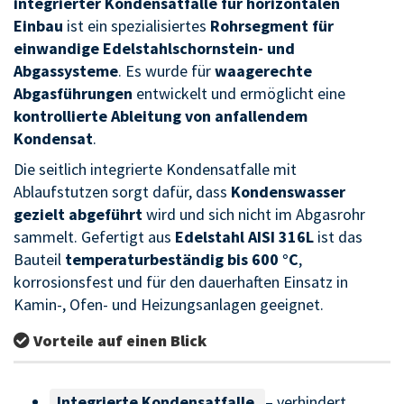
integrierter Kondensatfalle für horizontalen
Einbau
ist ein spezialisiertes
Rohrsegment für
einwandige Edelstahlschornstein- und
Abgassysteme
. Es wurde für
waagerechte
Abgasführungen
entwickelt und ermöglicht eine
kontrollierte Ableitung von anfallendem
Kondensat
.
Die seitlich integrierte Kondensatfalle mit
Ablaufstutzen sorgt dafür, dass
Kondenswasser
gezielt abgeführt
wird und sich nicht im Abgasrohr
sammelt. Gefertigt aus
Edelstahl AISI 316L
ist das
Bauteil
temperaturbeständig bis 600 °C
,
korrosionsfest und für den dauerhaften Einsatz in
Kamin-, Ofen- und Heizungsanlagen geeignet.
Vorteile auf einen Blick
Integrierte Kondensatfalle
– verhindert