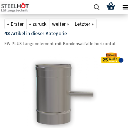
« Erster
« zurück
weiter »
Letzter »
48
Artikel in dieser Kategorie
EW PLUS Län­gen­ele­ment mit Kon­den­sat­fal­le ho­ri­zon­tal