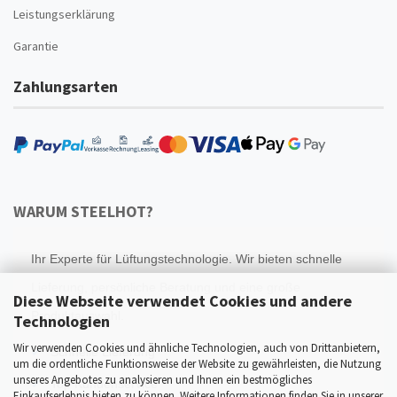
Leistungserklärung
Garantie
Zahlungsarten
WARUM STEELHOT?
Ihr Experte für Lüftungstechnologie. Wir bieten schnelle
Lieferung, persönliche Beratung und eine große
Diese Webseite verwendet Cookies und andere
Produktauswahl.
Technologien
Wir verwenden Cookies und ähnliche Technologien, auch von Drittanbietern,
Schnelle Lieferung
um die ordentliche Funktionsweise der Website zu gewährleisten, die Nutzung
unseres Angebotes zu analysieren und Ihnen ein bestmögliches
Top Kundenservice
Einkaufserlebnis bieten zu können. Weitere Informationen finden Sie in unserer