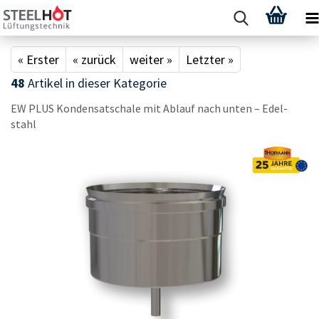
« Erster
« zurück
weiter »
Letzter »
48
Artikel in dieser Kategorie
EW PLUS Kon­den­sa­t­scha­le mit Ab­lauf nach unten – Edel­
stahl