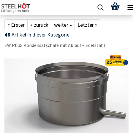
« Erster
« zurück
weiter »
Letzter »
48
Artikel in dieser Kategorie
EW PLUS Kon­den­sa­t­scha­le mit Ab­lauf – Edel­stahl