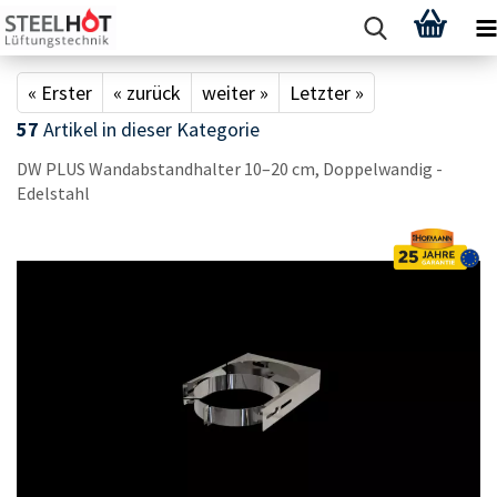
« Erster
« zurück
weiter »
Letzter »
57
Artikel in dieser Kategorie
DW PLUS Wand­ab­stand­hal­ter 10–20 cm, Dop­pel­wan­dig -
Edel­stahl