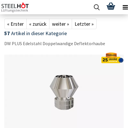
« Erster
« zurück
weiter »
Letzter »
57
Artikel in dieser Kategorie
DW PLUS Edel­stahl Dop­pel­wan­di­ge De­flek­tor­hau­be