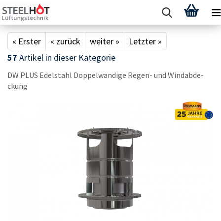
« Erster
« zurück
weiter »
Letzter »
57
Artikel in dieser Kategorie
DW PLUS Edel­stahl Dop­pel­wan­di­ge Regen-​ und Wind­ab­de­
ckung