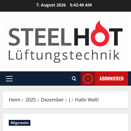
Zum
7. August 2026
5:42:40 AM
Inhalt
springen
ABONNIEREN
Hauptmenü
Heim
2025
Dezember
J
Hallo Welt!
Allgemein