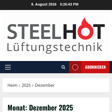
Zum
8. August 2026
5:26:43 PM
Inhalt
springen
ABONNIEREN
Hauptmenü
Heim
2025
Dezember
Monat:
Dezember 2025