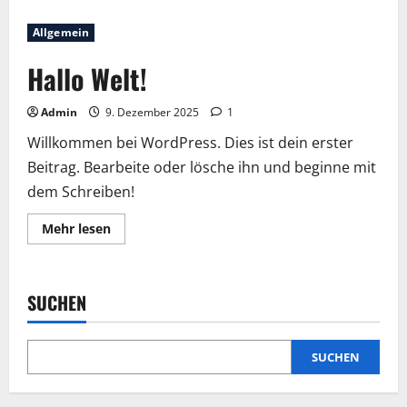
Allgemein
Hallo Welt!
Admin
9. Dezember 2025
1
Willkommen bei WordPress. Dies ist dein erster
Beitrag. Bearbeite oder lösche ihn und beginne mit
dem Schreiben!
Lesen
Mehr lesen
Sie
mehr
über
Hallo
Welt!
SUCHEN
SUCHEN