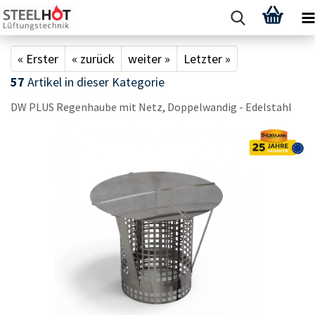
« Erster
« zurück
weiter »
Letzter »
57
Artikel in dieser Kategorie
DW PLUS Re­gen­hau­be mit Netz, Dop­pel­wan­dig - Edel­stahl