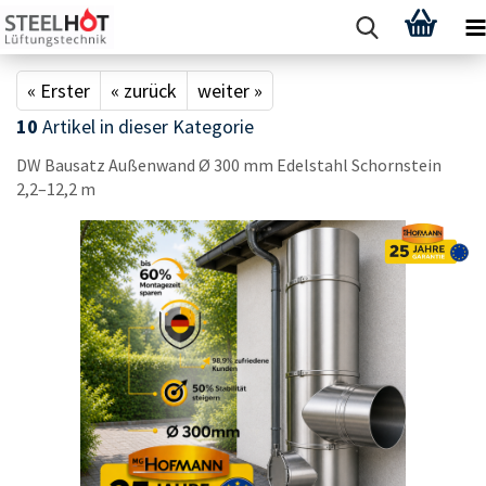
« Erster
« zurück
weiter »
10
Artikel in dieser Kategorie
DW Bau­satz Au­ßen­wand Ø 300 mm Edel­stahl Schorn­stein
2,2–12,2 m